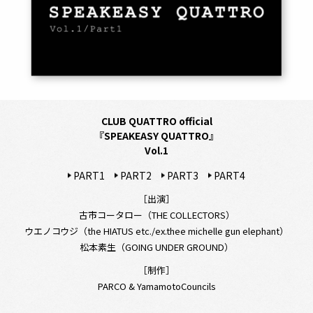
CLUB QUATTRO official
『SPEAKEASY QUATTRO』
Vol.1
PART1
PART2
PART3
PART4
［出演］
古市コータロー（THE COLLECTORS）
ウエノコウジ（the HIATUS etc./ex.thee michelle gun elephant）
松本素生（GOING UNDER GROUND）
［制作］
PARCO & YamamotoCouncils