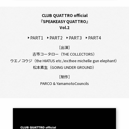
CLUB QUATTRO official
『SPEAKEASY QUATTRO』
Vol.2
PART1
PART2
PART3
PART4
［出演］
古市コータロー（THE COLLECTORS）
ウエノコウジ（the HIATUS etc./ex.thee michelle gun elephant）
松本素生（GOING UNDER GROUND）
［制作］
PARCO & YamamotoCouncils