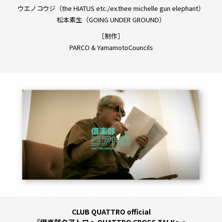
ウエノコウジ（the HIATUS etc./ex.thee michelle gun elephant）
松本素生（GOING UNDER GROUND）
［制作］
PARCO & YamamotoCouncils
CLUB QUATTRO official