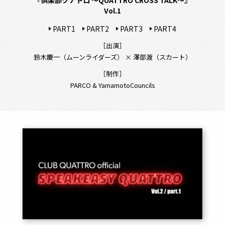
『倶楽部クアトロ ～QUATTRO CROSS TALK～』
Vol.1
PART1
PART2
PART3
PART4
［出演］
鈴木慶一（ムーンライダーズ） × 澤部渡（スカート）
［制作］
PARCO & YamamotoCouncils