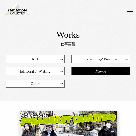
Works
仕事実績
ALL
Direction／Produce
Editorial／Writing
Movie
Other