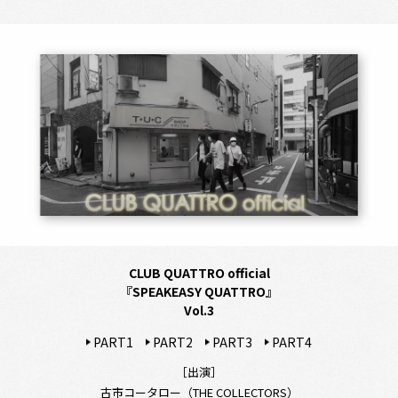
CLUB QUATTRO official
『SPEAKEASY QUATTRO』
Vol.3
PART1
PART2
PART3
PART4
［出演］
古市コータロー（THE COLLECTORS）