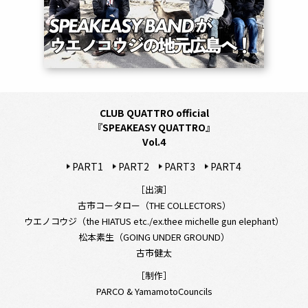
CLUB QUATTRO official
『SPEAKEASY QUATTRO』
Vol.4
PART1
PART2
PART3
PART4
［出演］
古市コータロー（THE COLLECTORS）
ウエノコウジ（the HIATUS etc./ex.thee michelle gun elephant）
松本素生（GOING UNDER GROUND）
古市健太
［制作］
PARCO & YamamotoCouncils